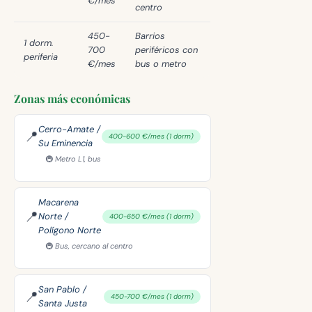
€/mes
centro
450-
Barrios
1 dorm.
700
periféricos con
periferia
€/mes
bus o metro
Zonas más económicas
Cerro-Amate /
📍
400-600 €/mes (1 dorm)
Su Eminencia
🚇 Metro L1, bus
Macarena
📍
Norte /
400-650 €/mes (1 dorm)
Polígono Norte
🚇 Bus, cercano al centro
San Pablo /
📍
450-700 €/mes (1 dorm)
Santa Justa