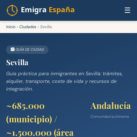
☰
Inicio
›
Ciudades
›
Sevilla
🏙️ GUÍA DE CIUDAD
Sevilla
Guía práctica para inmigrantes en Sevilla: trámites,
alquiler, transporte, coste de vida y recursos de
integración.
~685.000
Andalucía
(municipio) /
Comunidad autónoma
~1.500.000 (área