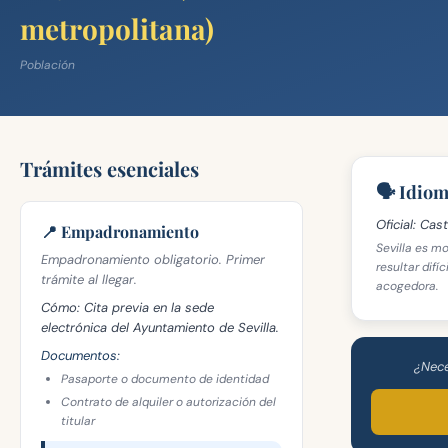
metropolitana)
Población
Trámites esenciales
🗣️ Idio
Oficial:
Caste
📍 Empadronamiento
Sevilla es m
Empadronamiento obligatorio. Primer
resultar difí
trámite al llegar.
acogedora.
Cómo:
Cita previa en la sede
electrónica del Ayuntamiento de Sevilla.
Documentos:
¿Nece
Pasaporte o documento de identidad
Contrato de alquiler o autorización del
titular