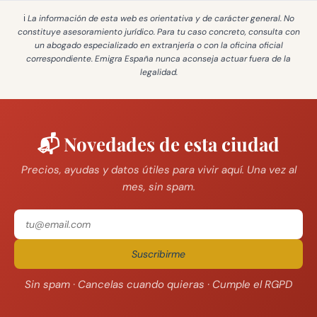
ℹ️ La información de esta web es
orientativa y de carácter general
. No
constituye asesoramiento jurídico. Para tu caso concreto, consulta con
un abogado especializado en extranjería o con la oficina oficial
correspondiente. Emigra España
nunca aconseja actuar fuera de la
legalidad
.
📬 Novedades de esta ciudad
Precios, ayudas y datos útiles para vivir aquí. Una vez al
mes, sin spam.
Suscribirme
Sin spam · Cancelas cuando quieras · Cumple el RGPD