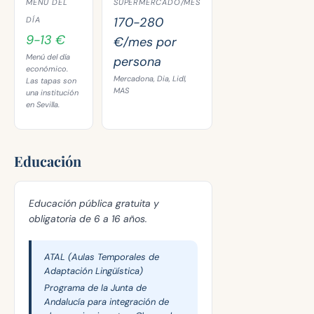
MENÚ DEL
SUPERMERCADO/MES
170-280
DÍA
9-13 €
€/mes por
Menú del día
persona
económico.
Mercadona, Dia, Lidl,
Las tapas son
MAS
una institución
en Sevilla.
Educación
Educación pública gratuita y
obligatoria de 6 a 16 años.
ATAL (Aulas Temporales de
Adaptación Lingüística)
Programa de la Junta de
Andalucía para integración de