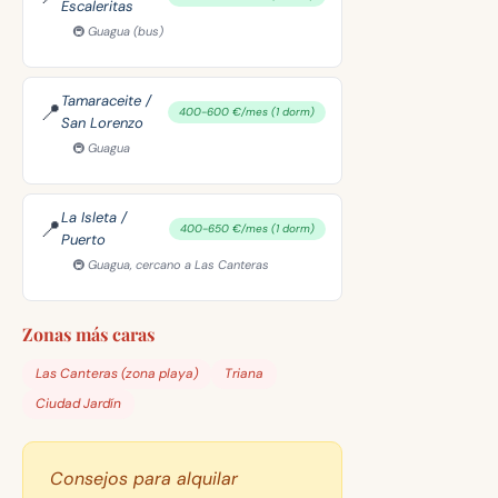
Escaleritas
🚇 Guagua (bus)
Tamaraceite /
📍
400-600 €/mes (1 dorm)
San Lorenzo
🚇 Guagua
La Isleta /
📍
400-650 €/mes (1 dorm)
Puerto
🚇 Guagua, cercano a Las Canteras
Zonas más caras
Las Canteras (zona playa)
Triana
Ciudad Jardín
Consejos para alquilar