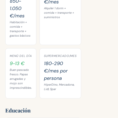
850-
€/mes
1.050
Alquiler 1 dorm +
comida + transporte +
€/mes
suministros
Habitación +
comida +
transporte +
gastos básicos
MENÚ DEL DÍA
SUPERMERCADO/MES
9-13 €
180-290
€/mes por
Buen pescado
fresco. Papas
persona
arrugadas y
mojo son
HiperDino, Mercadona,
imprescindibles.
Lidl, Spar
Educación