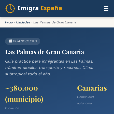
☰
Inicio
›
Ciudades
›
Las Palmas de Gran Canaria
🏙️ GUÍA DE CIUDAD
Las Palmas de Gran Canaria
Guía práctica para inmigrantes en Las Palmas:
trámites, alquiler, transporte y recursos. Clima
subtropical todo el año.
~380.000
Canarias
(municipio)
Comunidad
autónoma
Población