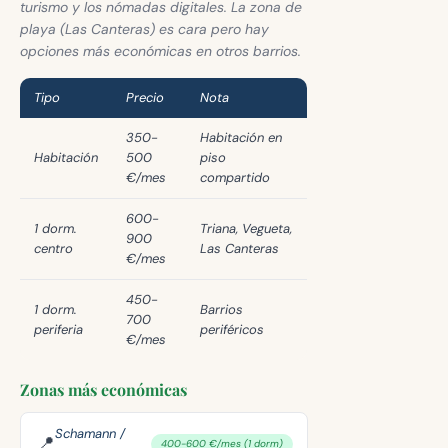
turismo y los nómadas digitales. La zona de
playa (Las Canteras) es cara pero hay
opciones más económicas en otros barrios.
Tipo
Precio
Nota
350-
Habitación en
Habitación
500
piso
€/mes
compartido
600-
1 dorm.
Triana, Vegueta,
900
centro
Las Canteras
€/mes
450-
1 dorm.
Barrios
700
periferia
periféricos
€/mes
Zonas más económicas
Schamann /
📍
400-600 €/mes (1 dorm)