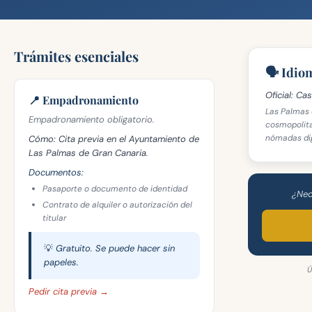
Trámites esenciales
🗣️ Idio
Oficial:
Cast
📍 Empadronamiento
Las Palmas
Empadronamiento obligatorio.
cosmopolit
nómadas digi
Cómo:
Cita previa en el Ayuntamiento de
Las Palmas de Gran Canaria.
Documentos:
Pasaporte o documento de identidad
¿Nec
Contrato de alquiler o autorización del
titular
💡 Gratuito. Se puede hacer sin
papeles.
Ú
Pedir cita previa →