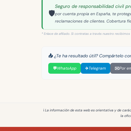
Seguro de responsabilidad civil pr
🛡️
por cuenta propia en España, te protege
reclamaciones de clientes. Cobertura flex
* Enlace de afiliado. Si contratas a través nuestro recibimos
📤 ¿Te ha resultado útil? Compártelo co
💬
WhatsApp
✈️
Telegram
✉️
Por em
ℹ️ La información de esta web es
orientativa y de cará
la ofi