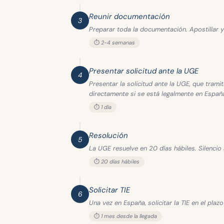
Reunir documentación
3
Preparar toda la documentación. Apostillar 
⏱️ 2-4 semanas
Presentar solicitud ante la UGE
4
Presentar la solicitud ante la UGE, que tram
directamente si se está legalmente en Españ
⏱️ 1 día
Resolución
5
La UGE resuelve en 20 días hábiles. Silencio 
⏱️ 20 días hábiles
Solicitar TIE
6
Una vez en España, solicitar la TIE en el pl
⏱️ 1 mes desde la llegada