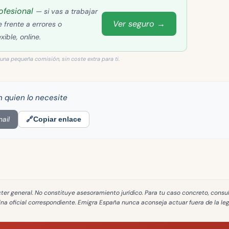
ofesional
— si vas a trabajar
Ver seguro →
 frente a errores o
ible, online.
 una pequeña comisión, sin coste extra para ti.
n quien lo necesite
ail
🔗
Copiar enlace
cter general
. No constituye asesoramiento jurídico. Para tu caso concreto, consu
cina oficial correspondiente. Emigra España
nunca aconseja actuar fuera de la le