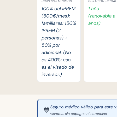
INGRESOS MÍNIMOS
DURACIÓN INICIAL
100% del IPREM
1 año
(600€/mes);
(renovable a
familiares: 150%
años)
IPREM (2
personas) +
50% por
adicional. (No
es 400%: eso
es el visado de
inversor.)
Seguro médico válido para este v
💙
visados, sin copagos ni carencias.