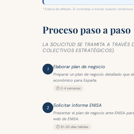
* Enlace de afiliado. Si contratas a través nuestro recibimos
Proceso paso a paso
LA SOLICITUD SE TRAMITA A TRAVÉS 
COLECTIVOS ESTRATÉGICOS).
Elaborar plan de negocio
1
Preparar un plan de negocio detallado que d
económico para España.
⏱️ 2-4 semanas
Solicitar informe ENISA
2
Presentar el plan de negocio ante ENISA para 
web de ENISA.
⏱️ 10-20 días hábiles