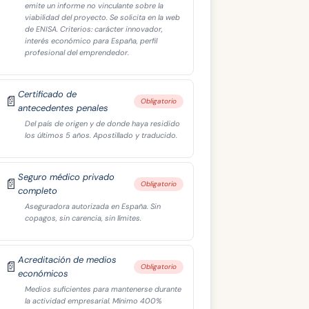
emite un informe no vinculante sobre la
viabilidad del proyecto. Se solicita en la web
de ENISA. Criterios: carácter innovador,
interés económico para España, perfil
profesional del emprendedor.
Certificado de
📄
Obligatorio
antecedentes penales
Del país de origen y de donde haya residido
los últimos 5 años. Apostillado y traducido.
Seguro médico privado
📄
Obligatorio
completo
Aseguradora autorizada en España. Sin
copagos, sin carencia, sin límites.
Acreditación de medios
📄
Obligatorio
económicos
Medios suficientes para mantenerse durante
la actividad empresarial. Mínimo 400%