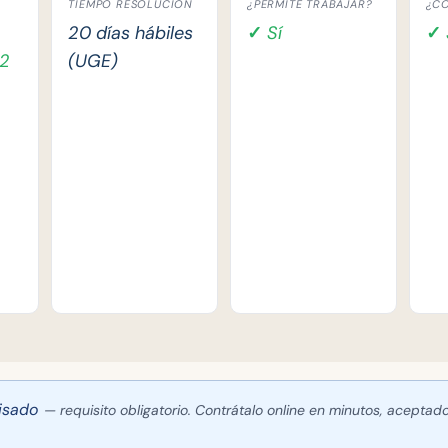
TIEMPO RESOLUCIÓN
¿PERMITE TRABAJAR?
¿CO
20 días hábiles
✓ Sí
✓ 
 2
(UGE)
isado
— requisito obligatorio. Contrátalo online en minutos, aceptado