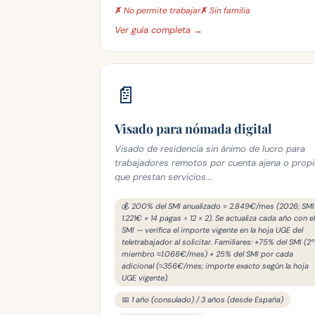
✗ No permite trabajar
✗ Sin familia
Ver guía completa →
📄
Visado para nómada digital
Visado de residencia sin ánimo de lucro para
trabajadores remotos por cuenta ajena o propi
que prestan servicios...
💰 200% del SMI anualizado = 2.849€/mes (2026; SMI
1.221€ × 14 pagas ÷ 12 × 2). Se actualiza cada año con el
SMI — verifica el importe vigente en la hoja UGE del
teletrabajador al solicitar. Familiares: +75% del SMI (2º
miembro ≈1.068€/mes) + 25% del SMI por cada
adicional (≈356€/mes; importe exacto según la hoja
UGE vigente).
📅 1 año (consulado) / 3 años (desde España)