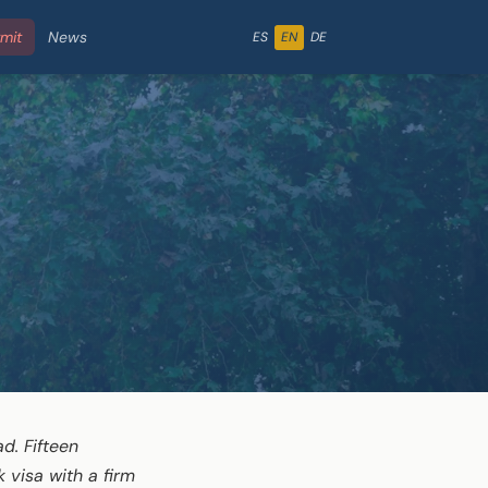
rmit
News
ES
EN
DE
d. Fifteen
 visa with a firm