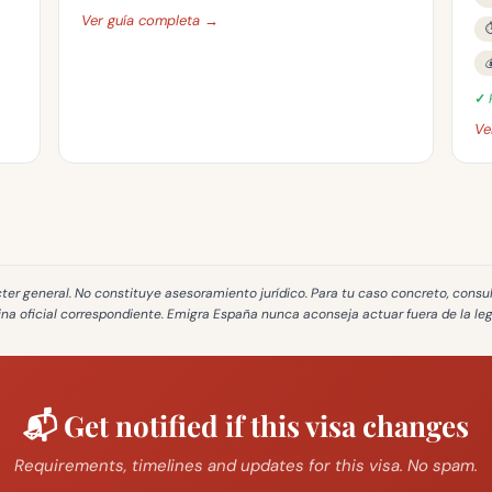
Ver guía completa →
⏱

✓ 
Ve
cter general
. No constituye asesoramiento jurídico. Para tu caso concreto, consu
cina oficial correspondiente. Emigra España
nunca aconseja actuar fuera de la le
📬 Get notified if this visa changes
Requirements, timelines and updates for this visa. No spam.