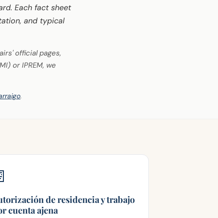
ard. Each fact sheet
tion, and typical
rs' official pages,
MI) or IPREM, we
arraigo
.
📄
utorización de residencia y trabajo
or cuenta ajena