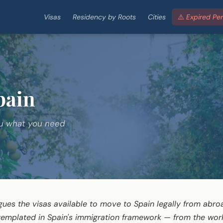
Visas
Residency by Roots
Cities
⚠️ Expired Pe
Spain
you what you need
gues the visas available to move to Spain legally from abroa
templated in Spain's immigration framework — from the work