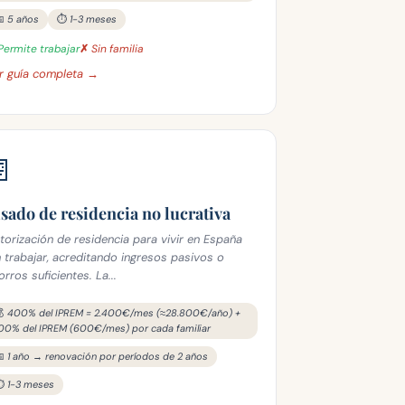
 5 años
⏱️ 1-3 meses
Permite trabajar
✗ Sin familia
r guía completa →
📄
isado de residencia no lucrativa
torización de residencia para vivir en España
n trabajar, acreditando ingresos pasivos o
orros suficientes. La...
💰 400% del IPREM = 2.400€/mes (≈28.800€/año) +
00% del IPREM (600€/mes) por cada familiar
 1 año → renovación por períodos de 2 años
️ 1-3 meses