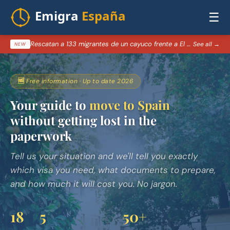
☰
Rescatan a 133 migrantes de un cayuco frente a El Hierro, Canarias
See all →
NEW
🆓 Free information · Up to date 2026
Your guide to
move to Spain
without getting lost in the
paperwork
Tell us your situation and we'll tell you exactly
which visa you need, what documents to prepare,
and how much it will cost you. No jargon.
18
5
50+