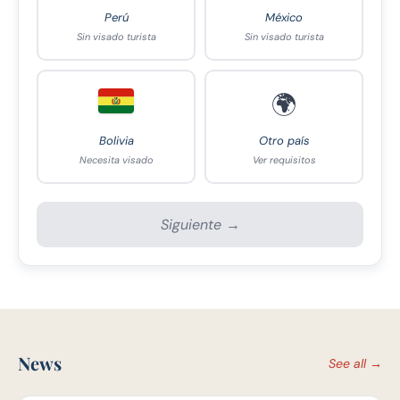
Perú
México
Sin visado turista
Sin visado turista
🌍
Bolivia
Otro país
Necesita visado
Ver requisitos
Siguiente →
News
See all →