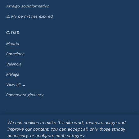
Arraigo socioformativo
⚠️ My permit has expired
CITIES
Madrid
Barcelona
Valencia
Málaga
View all →
Paperwork glossary
Images
©
We use cookies to make this site work, measure usage and
from
2026
improve our content. You can accept all, only those strictly
Acerca
Legal
Cookie
Unsplash
Move
Privacy
Cookies
Contact
Sitemap
de
notice
preferences
under the
necessary, or configure each category.
to