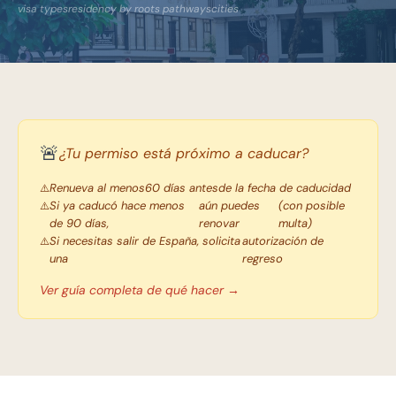
visa types
residency by roots pathways
cities
🚨
¿Tu permiso está próximo a caducar?
Renueva al menos
60 días antes
de la fecha de caducidad
Si ya caducó hace menos
aún puedes
(con posible
de 90 días,
renovar
multa)
Si necesitas salir de España, solicita
autorización de
una
regreso
Ver guía completa de qué hacer →