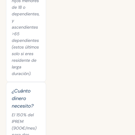
hijos menores
de 18 o
dependientes,
y
ascendientes
>65
dependientes
(estos últimos
solo si eres
residente de
larga
duración).
¿Cuánto
dinero
necesito?
El 150% del
IPREM
(900€/mes)
para dos