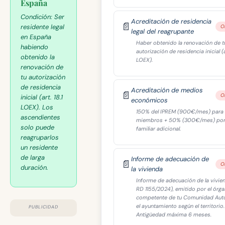
España
Condición:
Ser
Acreditación de residencia
📄
residente legal
O
legal del reagrupante
en España
Haber obtenido la renovación de t
habiendo
autorización de residencia inicial (ar
obtenido la
LOEX).
renovación de
tu autorización
de residencia
Acreditación de medios
📄
O
inicial (art. 18.1
económicos
LOEX). Los
150% del IPREM (900€/mes) para
ascendientes
miembros + 50% (300€/mes) por
solo puede
familiar adicional.
reagruparlos
un residente
de larga
Informe de adecuación de
📄
O
duración.
la vivienda
Informe de adecuación de la vivien
RD 1155/2024), emitido por el órg
competente de tu Comunidad Au
el ayuntamiento según el territorio.
PUBLICIDAD
Antigüedad máxima 6 meses.