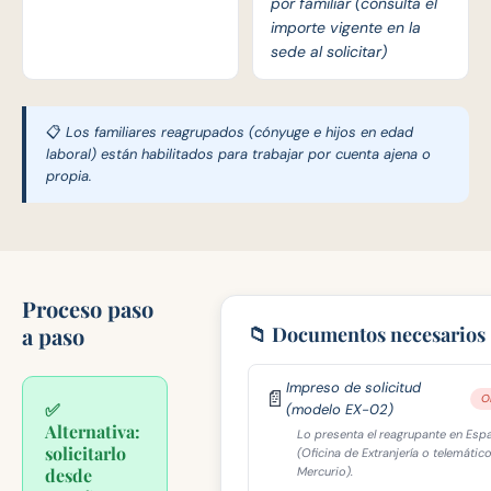
por familiar (consulta el
importe vigente en la
sede al solicitar)
📋 Los familiares reagrupados (cónyuge e hijos en edad
laboral) están habilitados para trabajar por cuenta ajena o
propia.
Proceso paso
a paso
📁 Documentos necesarios
Impreso de solicitud
📄
O
✅
(modelo EX-02)
Alternativa:
Lo presenta el reagrupante en Esp
solicitarlo
(Oficina de Extranjería o telemátic
desde
Mercurio).