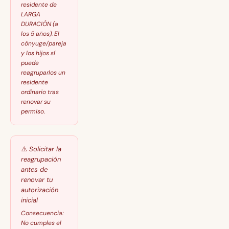
residente de
LARGA
DURACIÓN (a
los 5 años). El
cónyuge/pareja
y los hijos sí
puede
reagruparlos un
residente
ordinario tras
renovar su
permiso.
⚠️
Solicitar la
reagrupación
antes de
renovar tu
autorización
inicial
Consecuencia:
No cumples el