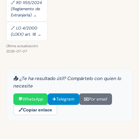
🔗 RD 1155/2024
(Reglamento de
Extranjería) →
🔗 LO 4/2000
(LOEX) art. 18 →
Última actualización:
2026-07-07
📤 ¿Te ha resultado útil? Compártelo con quien lo
necesite
💬
WhatsApp
✈️
Telegram
✉️
Por email
🔗
Copiar enlace