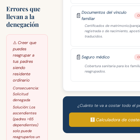
Errores que
Documentos del vínculo
📄
llevan a la
O
familiar
denegación
Certificados de matrimonio/parej
registrada o de nacimiento, aposti
traducidos.
⚠️
Creer que
puedes
reagrupar a
📄
Seguro médico
O
tus padres
Cobertura sanitaria para los famili
siendo
reagrupados.
residente
ordinario
Consecuencia:
Solicitud
denegada
¿Cuánto te va a costar todo el 
Solución:
Los
ascendientes
(padres >65
🧮 Calculadora de coste
dependientes)
solo puede
reagruparlos un