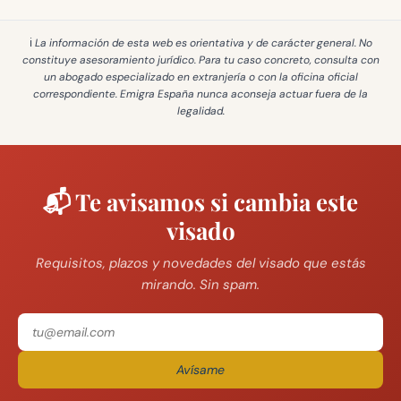
ℹ️ La información de esta web es
orientativa y de carácter general
. No
constituye asesoramiento jurídico. Para tu caso concreto, consulta con
un abogado especializado en extranjería o con la oficina oficial
correspondiente. Emigra España
nunca aconseja actuar fuera de la
legalidad
.
📬 Te avisamos si cambia este
visado
Requisitos, plazos y novedades del visado que estás
mirando. Sin spam.
Avísame