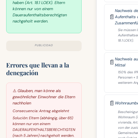
haben (Art. 18.1 LOEX). Eltern
können nur von einem
Nachweis de
Daueraufenthaltsberechtigten
📄
Aufenthalts
nachgeholt werden.
Zusammenfü
Sie müssen I
Aufenthaltser
18.1 LOEX).
PUBLICIDAD
Nachweis au
📄
Errores que llevan a la
Mittel
denegación
150% des IP
Personen + 
weiterem An
⚠️
Glauben, man könne als
gewöhnlicher Einwohner die Eltern
📄
nachholen
Wohnraumbe
Consecuencia:
Antrag abgelehnt
Bescheinigu
Wohnraum (i
Solución:
Eltern (abhängig, über 65)
vivienda, Art
können nur von einem
von der zust
DAUERAUFENTHALTSBERECHTIGTEN
Gemeinschaf
(nach 5 Jahren) nachgeholt werden.