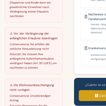
nach Gebiet.
Ehepartner und Kinder kann ein
gewöhnlicher Einwohner nach
Verlängerung seiner Erlaubnis
Nachweise 
📄
nachholen.
Familienverh
Heirats-/ein
Geburtsurkun
übersetzt.
⚠️
Vor der Verlängerung der
anfänglichen Erlaubnis beantragen
Consecuencia:
Sie erfüllen die
📄
Krankenvers
zeitliche Voraussetzung nicht
Solución:
Sie müssen Ihre
Krankenversi
anfängliche Aufenthaltserlaubnis
nachgezogen
verlängert haben (Art. 18.1 LOEX), um
nachholen zu können.
¿Cuánto te va
⚠️
Die Wohnraumbescheinigung
nicht vorlegen
🧮 Cal
Consecuencia:
Unvollständiger
Antrag
Solución:
Beantragen Sie die