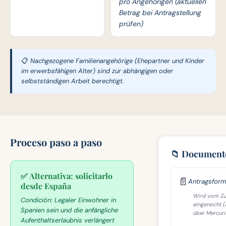
pro Angehörigen (aktuellen
Betrag bei Antragstellung
prüfen)
📋 Nachgezogene Familienangehörige (Ehepartner und Kinder
im erwerbsfähigen Alter) sind zur abhängigen oder
selbstständigen Arbeit berechtigt.
Proceso paso a paso
📁 Documento
✅ Alternativa: solicitarlo
📄
Antragsform
desde España
Wird vom Zu
Condición:
Legaler Einwohner in
eingereicht 
Spanien sein und die anfängliche
über Mercuri
Aufenthaltserlaubnis verlängert