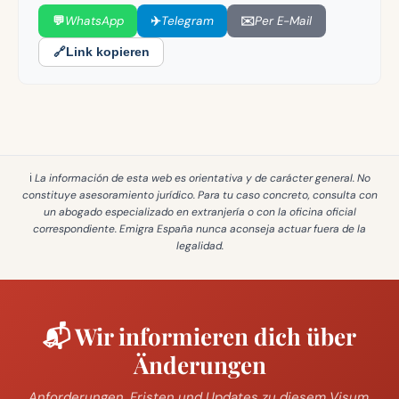
💬
WhatsApp
✈️
Telegram
✉️
Per E-Mail
🔗
Link kopieren
ℹ️ La información de esta web es
orientativa y de carácter general
. No
constituye asesoramiento jurídico. Para tu caso concreto, consulta con
un abogado especializado en extranjería o con la oficina oficial
correspondiente. Emigra España
nunca aconseja actuar fuera de la
legalidad
.
📬 Wir informieren dich über
Änderungen
Anforderungen, Fristen und Updates zu diesem Visum.