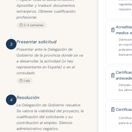
reguladas
Apostillar y traducir documentos
requiere
extranjeros. Obtener cualificación
profesional.
⏱️ 2-4 semanas
Acreditac
📄
medios 
Demostra
Presentar solicitud
3
en marcha
Presentar ante la Delegación de
préstamo
bancario
Gobierno de la provincia donde se va
a desarrollar la actividad (si hay
representante en España) o en el
Certifica
consulado.
📄
antecede
⏱️ 1 día
Del país
los últi
Resolución
4
La Delegación de Gobierno resuelve.
📄
Certific
Se valora la viabilidad del proyecto, la
cualificación del solicitante y su
Certific
contribución al empleo. Silencio
para la s
administrativo negativo.