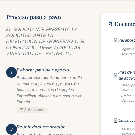
Proceso paso a paso
📁 Docume
EL SOLICITANTE PRESENTA LA
SOLICITUD ANTE LA
📄
Pasaport
DELEGACIÓN DE GOBIERNO O EL
CONSULADO. DEBE ACREDITAR
Vigencia
VIABILIDAD DEL PROYECTO.
solicitad
Elaborar plan de negocio
1
Plan de 
📄
Preparar plan detallado con estudio
de activ
de mercado, inversión, proyección
Descripci
financiera y creación de empleo.
inversió
Especificar ubicación del negocio en
gastos, 
demostra
España.
⏱️ 2-4 semanas
📄
Cualifica
Reunir documentación
2
Titulació
Preparar toda la documentación.
sector d