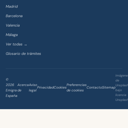
Madrid
Barcelona
Valencia
Málaga
Ver todas →
Glosario de trámites
Imágene
©
de
2026
Acerca
Aviso
Preferencias
Unsplas
Privacidad
Cookies
Contacto
Sitemap
Emigra
de
legal
de cookies
bajo
licencia
España
Unsplas