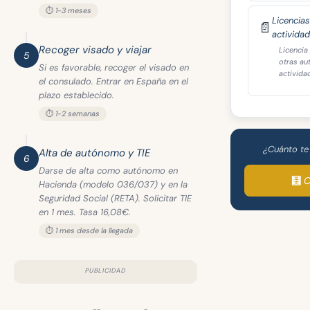
⏱️ 1-3 meses
Licencia
📄
actividad
Recoger visado y viajar
Licencia
5
otras au
Si es favorable, recoger el visado en
actividad
el consulado. Entrar en España en el
plazo establecido.
⏱️ 1-2 semanas
¿Cuánto te
Alta de autónomo y TIE
6
Darse de alta como autónomo en
🧮 
Hacienda (modelo 036/037) y en la
Seguridad Social (RETA). Solicitar TIE
en 1 mes. Tasa 16,08€.
⏱️ 1 mes desde la llegada
PUBLICIDAD