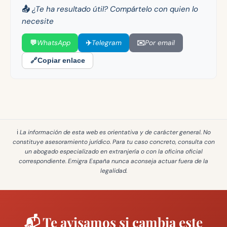
📤 ¿Te ha resultado útil? Compártelo con quien lo
necesite
💬
WhatsApp
✈️
Telegram
✉️
Por email
🔗
Copiar enlace
ℹ️ La información de esta web es
orientativa y de carácter general
. No
constituye asesoramiento jurídico. Para tu caso concreto, consulta con
un abogado especializado en extranjería o con la oficina oficial
correspondiente. Emigra España
nunca aconseja actuar fuera de la
legalidad
.
📬 Te avisamos si cambia este