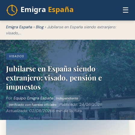
☰
Emigra España
›
Blog
›
Jubilarse en España siendo extranjero:
visado,...
VISADOS
Jubilarse en España siendo
extranjero: visado, pensión e
impuestos
Por
Equipo Emigra España
Independiente
Publicado:
24/06/2026
Verificado con fuentes oficiales
Actualizado:
02/08/2026
6 min de lectura