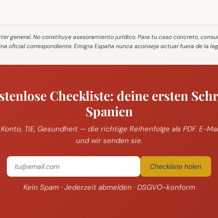
cter general
. No constituye asesoramiento jurídico. Para tu caso concreto, consu
cina oficial correspondiente. Emigra España
nunca aconseja actuar fuera de la le
stenlose Checkliste: deine ersten Schri
Spanien
 Konto, TIE, Gesundheit — die richtige Reihenfolge als PDF. E-Ma
und wir senden sie.
Checkliste holen
Kein Spam · Jederzeit abmelden · DSGVO-konform