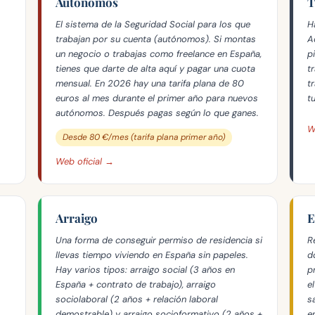
Autónomos
T
El sistema de la Seguridad Social para los que
H
trabajan por su cuenta (autónomos). Si montas
A
un negocio o trabajas como freelance en España,
p
tienes que darte de alta aquí y pagar una cuota
t
mensual. En 2026 hay una tarifa plana de 80
t
euros al mes durante el primer año para nuevos
t
autónomos. Después pagas según lo que ganes.
W
Desde 80 €/mes (tarifa plana primer año)
Web oficial →
Arraigo
E
Una forma de conseguir permiso de residencia si
R
llevas tiempo viviendo en España sin papeles.
d
Hay varios tipos: arraigo social (3 años en
p
España + contrato de trabajo), arraigo
e
sociolaboral (2 años + relación laboral
s
demostrable) y arraigo socioformativo (2 años +
e