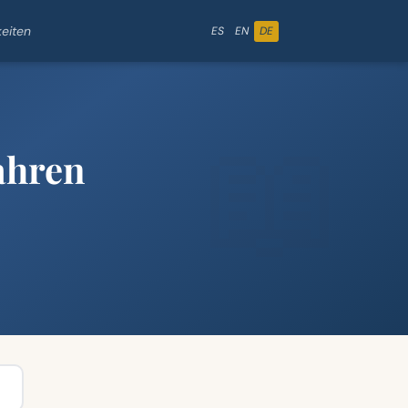
eiten
ES
EN
DE
ahren