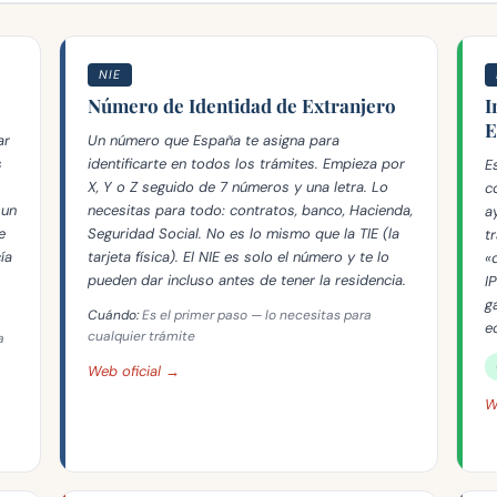
NIE
Número de Identidad de Extranjero
I
E
ar
Un número que España te asigna para
s
identificarte en todos los trámites. Empieza por
E
X, Y o Z seguido de 7 números y una letra. Lo
c
 un
necesitas para todo: contratos, banco, Hacienda,
a
e
Seguridad Social. No es lo mismo que la TIE (la
t
ía
tarjeta física). El NIE es solo el número y te lo
«
pueden dar incluso antes de tener la residencia.
I
g
Cuándo:
Es el primer paso — lo necesitas para
e
cualquier trámite
a
Web oficial →
W