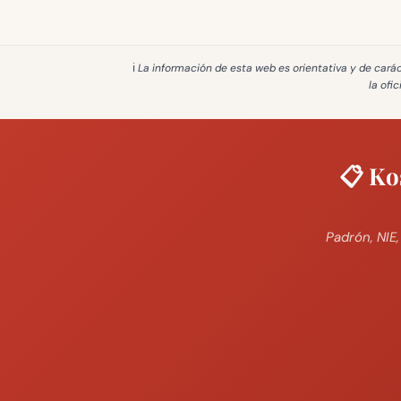
ℹ️ La información de esta web es
orientativa y de cará
la ofi
📋 Ko
Padrón, NIE,