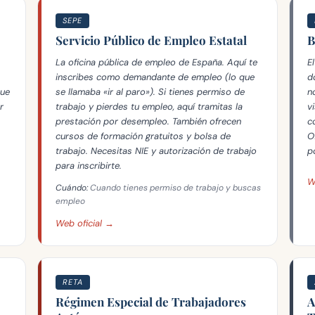
SEPE
Servicio Público de Empleo Estatal
B
La oficina pública de empleo de España. Aquí te
E
inscribes como demandante de empleo (lo que
d
que
se llamaba «ir al paro»). Si tienes permiso de
n
r
trabajo y pierdes tu empleo, aquí tramitas la
v
prestación por desempleo. También ofrecen
c
cursos de formación gratuitos y bolsa de
O
trabajo. Necesitas NIE y autorización de trabajo
p
para inscribirte.
W
Cuándo:
Cuando tienes permiso de trabajo y buscas
empleo
Web oficial →
RETA
Régimen Especial de Trabajadores
A