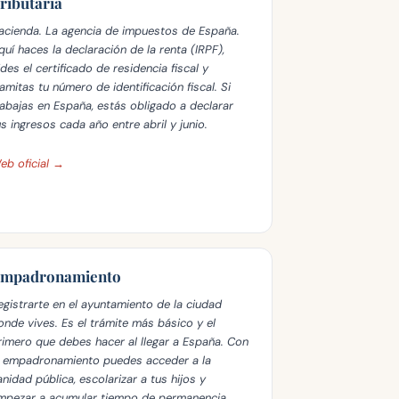
ributaria
acienda. La agencia de impuestos de España.
quí haces la declaración de la renta (IRPF),
ides el certificado de residencia fiscal y
ramitas tu número de identificación fiscal. Si
rabajas en España, estás obligado a declarar
us ingresos cada año entre abril y junio.
eb oficial →
mpadronamiento
egistrarte en el ayuntamiento de la ciudad
onde vives. Es el trámite más básico y el
rimero que debes hacer al llegar a España. Con
l empadronamiento puedes acceder a la
anidad pública, escolarizar a tus hijos y
mpezar a acumular tiempo de permanencia