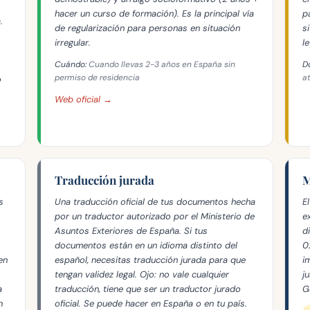
hacer un curso de formación). Es la principal vía
p
.
de regularización para personas en situación
s
irregular.
le
Cuándo:
Cuando llevas 2-3 años en España sin
D
permiso de residencia
a
o
Web oficial →
Traducción jurada
M
s
Una traducción oficial de tus documentos hecha
E
por un traductor autorizado por el Ministerio de
e
Asuntos Exteriores de España. Si tus
d
documentos están en un idioma distinto del
0
en
español, necesitas traducción jurada para que
i
tengan validez legal. Ojo: no vale cualquier
j
a
traducción, tiene que ser un traductor jurado
G
n
oficial. Se puede hacer en España o en tu país.