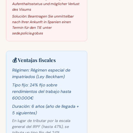
Aufenthaltsstatus und möglicher Verlust
des Visums
Solución:
Beantragen Sie unmittelbar
nach Ihrer Ankunft in Spanien einen
Termin für den TIE unter
sede.policia.gob.es
💰 Ventajas fiscales
Régimen:
Régimen especial de
impatriados (Ley Beckham)
Tipo fijo:
24% fijo sobre
rendimientos del trabajo hasta
600.000€
Duración:
6 años (año de llegada +
5 siguientes)
En lugar de tributar por la escala
general del IRPF (hasta 47%), se
tributa un tipo fijo del 24%