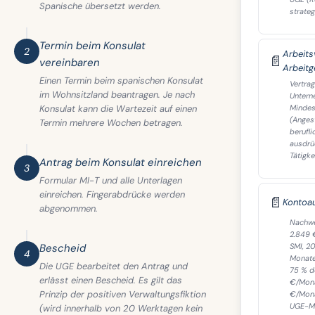
Spanische übersetzt werden.
strate
Termin beim Konsulat
2
Arbeits
📄
vereinbaren
Arbeitg
Einen Termin beim spanischen Konsulat
Vertra
im Wohnsitzland beantragen. Je nach
Untern
Konsulat kann die Wartezeit auf einen
Mindes
(Anges
Termin mehrere Wochen betragen.
berufli
ausdrü
Tätigk
Antrag beim Konsulat einreichen
3
Formular MI-T und alle Unterlagen
einreichen. Fingerabdrücke werden
📄
Kontoa
abgenommen.
Nachwe
2.849 
Bescheid
SMI, 2
4
Monate
Die UGE bearbeitet den Antrag und
75 % de
erlässt einen Bescheid. Es gilt das
€/Mona
Prinzip der positiven Verwaltungsfiktion
€/Mona
UGE-Me
(wird innerhalb von 20 Werktagen kein