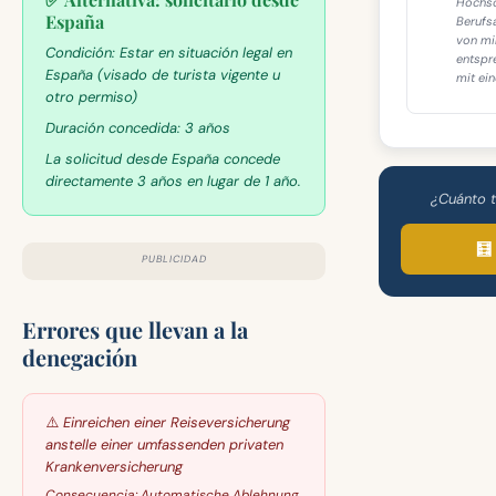
Hochsc
España
Berufs
von mi
Condición:
Estar en situación legal en
entspr
España (visado de turista vigente u
mit ein
otro permiso)
Duración concedida:
3 años
La solicitud desde España concede
directamente 3 años en lugar de 1 año.
¿Cuánto t
🧮
PUBLICIDAD
Errores que llevan a la
denegación
⚠️
Einreichen einer Reiseversicherung
anstelle einer umfassenden privaten
Krankenversicherung
Consecuencia:
Automatische Ablehnung