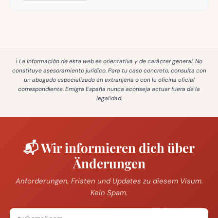
ℹ️ La información de esta web es
orientativa y de carácter general
. No
constituye asesoramiento jurídico. Para tu caso concreto, consulta con
un abogado especializado en extranjería o con la oficina oficial
correspondiente. Emigra España
nunca aconseja actuar fuera de la
legalidad
.
📬 Wir informieren dich über
Änderungen
Anforderungen, Fristen und Updates zu diesem Visum.
Kein Spam.