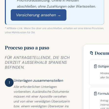
Pflichtvoraussetzung. Online in Minuten
abschließen, ohne Zuzahlungen oder Wartezeiten.
Versicherung ansehen →
* Affiliate-Link. Wenn Sie über uns abschließen, erhalten wir eine kleine Provision,
ohne Mehrkosten für Sie.
Proceso paso a paso
📁 Docum
FÜR ANTRAGSTELLENDE, DIE SICH
DERZEIT AUSSERHALB SPANIENS B
📄
Gültige
EFINDEN.
Mindest
aller Se
Unterlagen zusammenstellen
1
Alle erforderlichen Unterlagen
vorbereiten. Ausländische Dokumente
📄
Formula
müssen mit einer Apostille versehen
Antrag 
und von einer vereidigten Übersetzerin
interna
bzw. einem vereidigten Übersetzer ins
UGE (R