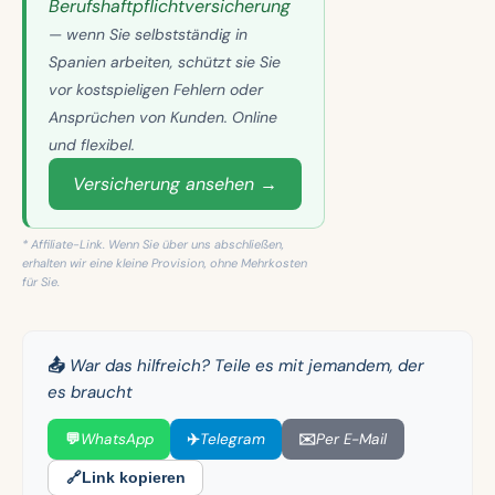
Berufshaftpflichtversicherung
— wenn Sie selbstständig in
Spanien arbeiten, schützt sie Sie
vor kostspieligen Fehlern oder
Ansprüchen von Kunden. Online
und flexibel.
Versicherung ansehen →
* Affiliate-Link. Wenn Sie über uns abschließen,
erhalten wir eine kleine Provision, ohne Mehrkosten
für Sie.
📤 War das hilfreich? Teile es mit jemandem, der
es braucht
💬
WhatsApp
✈️
Telegram
✉️
Per E-Mail
🔗
Link kopieren