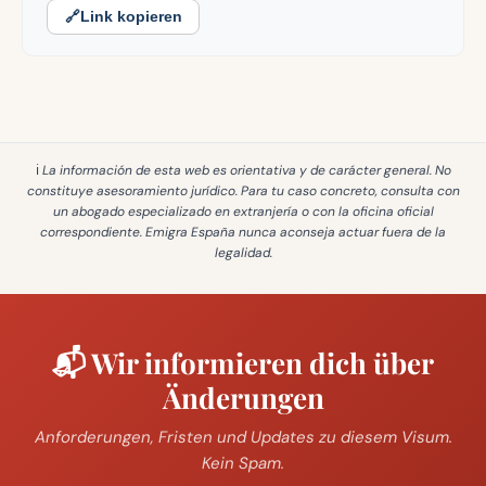
🔗
Link kopieren
ℹ️ La información de esta web es
orientativa y de carácter general
. No
constituye asesoramiento jurídico. Para tu caso concreto, consulta con
un abogado especializado en extranjería o con la oficina oficial
correspondiente. Emigra España
nunca aconseja actuar fuera de la
legalidad
.
📬 Wir informieren dich über
Änderungen
Anforderungen, Fristen und Updates zu diesem Visum.
Kein Spam.