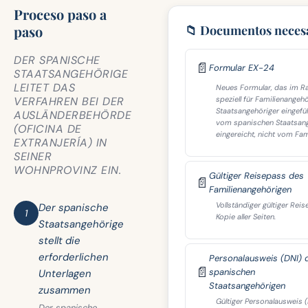
Proceso paso a
paso
📁 Documentos neces
DER SPANISCHE
📄
Formular EX-24
STAATSANGEHÖRIGE
LEITET DAS
Neues Formular, das im 
VERFAHREN BEI DER
speziell für Familienangeh
Staatsangehöriger eingefü
AUSLÄNDERBEHÖRDE
vom spanischen Staatsan
(OFICINA DE
eingereicht, nicht vom Fam
EXTRANJERÍA) IN
SEINER
WOHNPROVINZ EIN.
Gültiger Reisepass des
📄
Familienangehörigen
Vollständiger gültiger Reis
Der spanische
1
Kopie aller Seiten.
Staatsangehörige
stellt die
erforderlichen
Personalausweis (DNI) 
📄
spanischen
Unterlagen
Staatsangehörigen
zusammen
Gültiger Personalausweis 
Der spanische