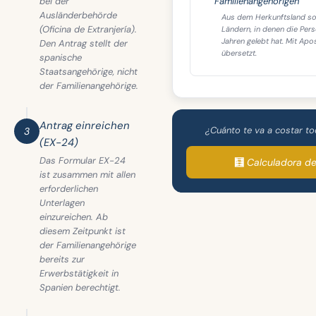
bei der
Familienangehörigen
Ausländerbehörde
Aus dem Herkunftsland sow
(Oficina de Extranjería).
Ländern, in denen die Pers
Jahren gelebt hat. Mit Apo
Den Antrag stellt der
übersetzt.
spanische
Staatsangehörige, nicht
der Familienangehörige.
Antrag einreichen
¿Cuánto te va a costar t
3
(EX-24)
Das Formular EX-24
🧮 Calculadora d
ist zusammen mit allen
erforderlichen
Unterlagen
einzureichen. Ab
diesem Zeitpunkt ist
der Familienangehörige
bereits zur
Erwerbstätigkeit in
Spanien berechtigt.