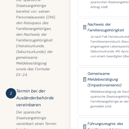
spanischen Staatsangehör
Staatsangehörige
Antrag stellt.
bereitet vor: seinen
Personalausweis (DNI),
den Reisepass des
Nachweis der
📄
Familienangehörigen,
Familienzugehörigkeit
den Nachweis der
Je nach Fall: Heiratsurkund
Familienzugehörigkeit
Familienstammbuch, Besch
(Heiratsurkunde,
eingetragene Lebenspartn
Geburtsurkunde), die
Geburtsurkunde. Mit Apost
von einem beeidigten Über
gemeinsame
Meldebestätigung
sowie das Formular
Gemeinsame
EX-24.
📄
Meldebestätigung
(Empadronamiento)
Termin bei der
Meldebestätigung als Nach
2
spanische Staatsangehöri
Ausländerbehörde
Familienangehörige an de
vereinbaren
gemeldet sind.
Der spanische
Staatsangehörige
vereinbart einen Termin
Führungszeugnis des
📄