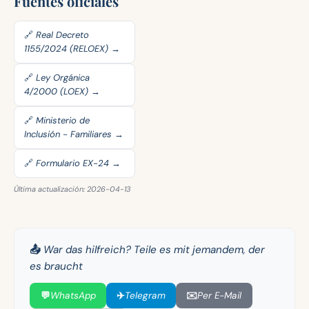
Fuentes oficiales
🔗 Real Decreto
1155/2024 (RELOEX) →
🔗 Ley Orgánica
4/2000 (LOEX) →
🔗 Ministerio de
Inclusión - Familiares →
🔗 Formulario EX-24 →
Última actualización: 2026-04-13
📤 War das hilfreich? Teile es mit jemandem, der
es braucht
💬
WhatsApp
✈️
Telegram
✉️
Per E-Mail