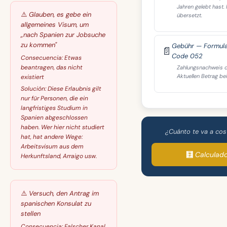
Jahren gelebt hast. 
⚠️
Glauben, es gebe ein
übersetzt.
allgemeines Visum, um
„nach Spanien zur Jobsuche
zu kommen"
Gebühr — Formula
📄
Code 052
Consecuencia:
Etwas
beantragen, das nicht
Zahlungsnachweis de
Aktuellen Betrag bei
existiert
Solución:
Diese Erlaubnis gilt
nur für Personen, die ein
langfristiges Studium in
Spanien abgeschlossen
haben. Wer hier nicht studiert
¿Cuánto te va a cos
hat, hat andere Wege:
Arbeitsvisum aus dem
🧮 Calculad
Herkunftsland, Arraigo usw.
⚠️
Versuch, den Antrag im
spanischen Konsulat zu
stellen
Consecuencia:
Falscher Kanal