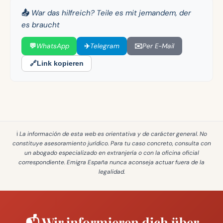
📤 War das hilfreich? Teile es mit jemandem, der
es braucht
💬
WhatsApp
✈️
Telegram
✉️
Per E-Mail
🔗
Link kopieren
ℹ️ La información de esta web es
orientativa y de carácter general
. No
constituye asesoramiento jurídico. Para tu caso concreto, consulta con
un abogado especializado en extranjería o con la oficina oficial
correspondiente. Emigra España
nunca aconseja actuar fuera de la
legalidad
.
📬 Wir informieren dich über