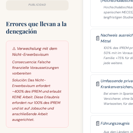
(Hochschulabschl
PUBLICIDAD
Hochschulabschlus
spanischen MECES)
langfristigen Studi
Errores que llevan a la
denegación
Nachweis ausreic
📄
Mittel
100% des IPREM pr
⚠️
Verwechslung mit dem
50% mit im Voraus 
Nicht-Erwerbsvisum
Familie: +75% für d
Consecuencia:
Falsche
jede weitere.
finanzielle Voraussetzungen
vorbereiten
Solución:
Das Nicht-
Umfassende priva
📄
Erwerbsvisum erfordert
Krankenversicher
~400% des IPREM und erlaubt
Bei einem in Spani
KEINE Arbeit. Diese Erlaubnis
Versicherer, ohne S
erfordert nur 100% des IPREM
Wartezeiten, für de
und ist auf Jobsuche und
anschließende Arbeit
ausgerichtet.
📄
Führungszeugnis
Aus den Ländern, in