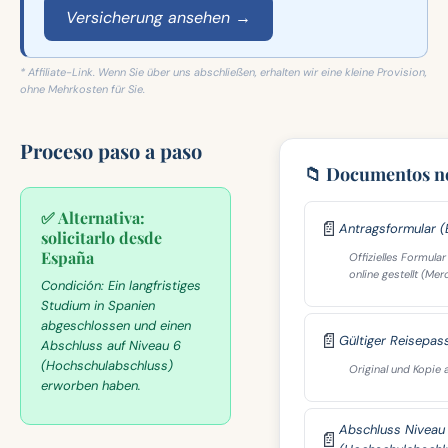
Versicherung ansehen →
* Affiliate-Link. Wenn Sie über uns abschließen, erhalten wir eine kleine Provision,
ohne Mehrkosten für Sie.
Proceso paso a paso
📁 Documentos n
✅ Alternativa:
📄
Antragsformular 
solicitarlo desde
España
Offizielles Formula
online gestellt (Merc
Condición:
Ein langfristiges
Studium in Spanien
abgeschlossen und einen
📄
Gültiger Reisepas
Abschluss auf Niveau 6
(Hochschulabschluss)
Original und Kopie a
erworben haben.
Abschluss Niveau
📄