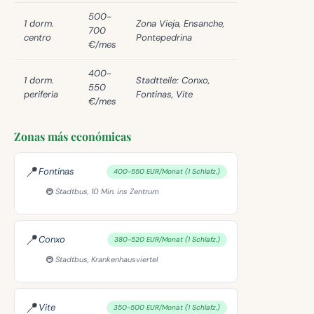
500-
1 dorm.
Zona Vieja, Ensanche,
700
centro
Pontepedrina
€/mes
400-
1 dorm.
Stadtteile: Conxo,
550
periferia
Fontinas, Vite
€/mes
Zonas más económicas
📍
Fontinas
400-550 EUR/Monat (1 Schlafz.)
🚇 Stadtbus, 10 Min. ins Zentrum
📍
Conxo
380-520 EUR/Monat (1 Schlafz.)
🚇 Stadtbus, Krankenhausviertel
📍
Vite
350-500 EUR/Monat (1 Schlafz.)