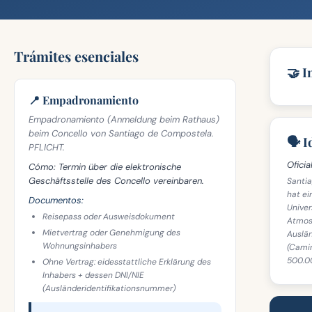
Trámites esenciales
🤝 I
📍 Empadronamiento
Empadronamiento (Anmeldung beim Rathaus)
beim Concello von Santiago de Compostela.
🗣️ 
PFLICHT.
Oficial
Cómo:
Termin über die elektronische
Geschäftsstelle des Concello vereinbaren.
Santia
hat ei
Documentos:
Univer
Reisepass oder Ausweisdokument
Atmosp
Mietvertrag oder Genehmigung des
Auslän
Wohnungsinhabers
(Camin
500.00
Ohne Vertrag: eidesstattliche Erklärung des
Inhabers + dessen DNI/NIE
(Ausländeridentifikationsnummer)