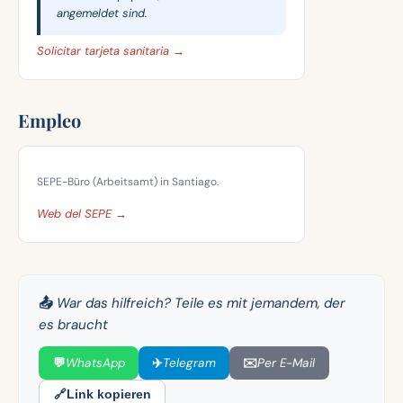
angemeldet sind.
Solicitar tarjeta sanitaria →
Empleo
SEPE-Büro (Arbeitsamt) in Santiago.
Web del SEPE →
📤 War das hilfreich? Teile es mit jemandem, der
es braucht
💬
WhatsApp
✈️
Telegram
✉️
Per E-Mail
🔗
Link kopieren