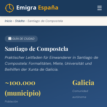
☰
Inicio
›
Städte
›
Santiago de Compostela
🏙️ GUÍA DE CIUDAD
Santiago de Compostela
Praktischer Leitfaden für Einwanderer in Santiago de
Compostela: Formalitäten, Miete, Universität und
Beihilfen der Xunta de Galicia.
~100.000
Galicia
(municipio)
Comunidad
autónoma
Población