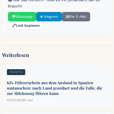
braucht
💬
WhatsApp
✈️
Telegram
✉️
Per E-Mail
🔗
Link kopieren
Weiterlesen
TRAMITES
Kfz-Führerschein aus dem Ausland in Spanien
umtauschen: nach Land geordnet und die Falle, die
zur Ablehnung führen kann
10/07/2026
5 min