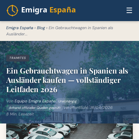
☰
Emigra España
›
Blog
›
Ein Gebrauchtwagen in Spanien als
Ausländer...
TRAMITES
Ein Gebrauchtwagen in Spanien als
Ausländer kaufen — vollständiger
Leitfaden 2026
Von
Equipo Emigra España
Unabhängig
Veröffentlicht:
16/04/2026
Anhand offizieller Quellen geprüft
8 Min. Lesezeit