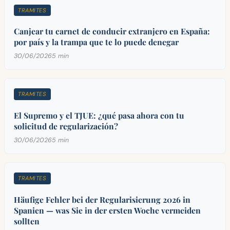
TRAMITES
Canjear tu carnet de conducir extranjero en España:
por país y la trampa que te lo puede denegar
30/06/2026
5 min
TRAMITES
El Supremo y el TJUE: ¿qué pasa ahora con tu
solicitud de regularización?
30/06/2026
5 min
TRAMITES
Häufige Fehler bei der Regularisierung 2026 in
Spanien — was Sie in der ersten Woche vermeiden
sollten