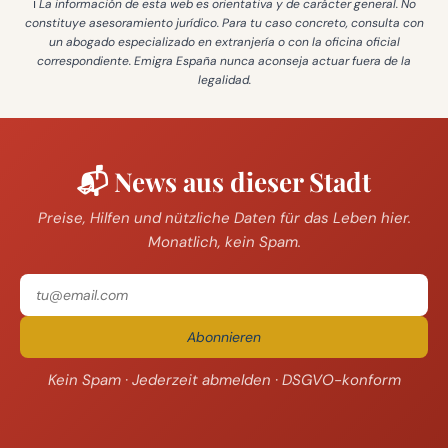
ℹ️ La información de esta web es
orientativa y de carácter general
. No
constituye asesoramiento jurídico. Para tu caso concreto, consulta con
un abogado especializado en extranjería o con la oficina oficial
correspondiente. Emigra España
nunca aconseja actuar fuera de la
legalidad
.
📬 News aus dieser Stadt
Preise, Hilfen und nützliche Daten für das Leben hier.
Monatlich, kein Spam.
Abonnieren
Kein Spam · Jederzeit abmelden · DSGVO-konform