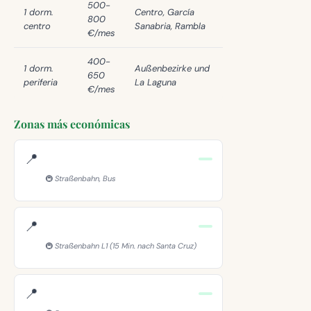
500-
1 dorm.
Centro, García
800
centro
Sanabria, Rambla
€/mes
400-
1 dorm.
Außenbezirke und
650
periferia
La Laguna
€/mes
Zonas más económicas
📍
🚇 Straßenbahn, Bus
📍
🚇 Straßenbahn L1 (15 Min. nach Santa Cruz)
📍