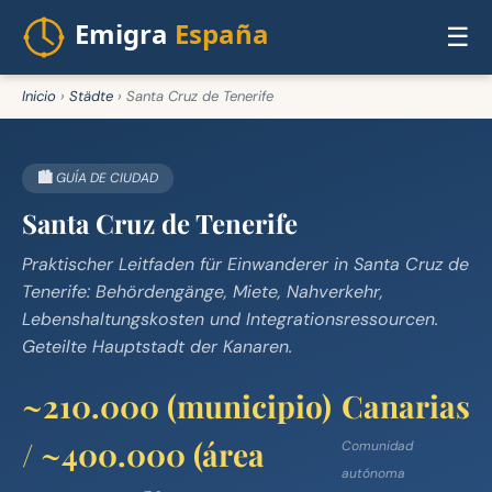
☰
Inicio
›
Städte
›
Santa Cruz de Tenerife
🏙️ GUÍA DE CIUDAD
Santa Cruz de Tenerife
Praktischer Leitfaden für Einwanderer in Santa Cruz de
Tenerife: Behördengänge, Miete, Nahverkehr,
Lebenshaltungskosten und Integrationsressourcen.
Geteilte Hauptstadt der Kanaren.
~210.000 (municipio)
Canarias
/ ~400.000 (área
Comunidad
autónoma