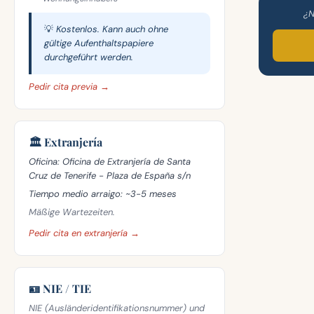
¿N
💡 Kostenlos. Kann auch ohne
gültige Aufenthaltspapiere
durchgeführt werden.
Pedir cita previa →
🏛️ Extranjería
Oficina:
Oficina de Extranjería de Santa
Cruz de Tenerife - Plaza de España s/n
Tiempo medio arraigo:
~3-5 meses
Mäßige Wartezeiten.
Pedir cita en extranjería →
🪪 NIE / TIE
NIE (Ausländeridentifikationsnummer) und