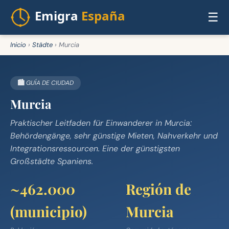
☰
Inicio
›
Städte
›
Murcia
🏙️ GUÍA DE CIUDAD
Murcia
Praktischer Leitfaden für Einwanderer in Murcia:
Behördengänge, sehr günstige Mieten, Nahverkehr und
Integrationsressourcen. Eine der günstigsten
Großstädte Spaniens.
~462.000
Región de
(municipio)
Murcia