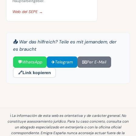
Hauptarbeitgeber.
Web del SEPE →
📤 War das hilfreich? Teile es mit jemandem, der
es braucht
💬
WhatsApp
✈️
Telegram
✉️
Per E-Mail
🔗
Link kopieren
ℹ️ La información de esta web es
orientativa y de carácter general
. No
constituye asesoramiento jurídico. Para tu caso concreto, consulta con
un abogado especializado en extranjería o con la oficina oficial
correspondiente. Emigra España
nunca aconseja actuar fuera de la