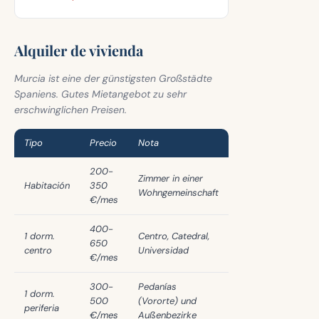
Alquiler de vivienda
Murcia ist eine der günstigsten Großstädte
Spaniens. Gutes Mietangebot zu sehr
erschwinglichen Preisen.
Tipo
Precio
Nota
200-
Zimmer in einer
Habitación
350
Wohngemeinschaft
€/mes
400-
1 dorm.
Centro, Catedral,
650
centro
Universidad
€/mes
300-
Pedanías
1 dorm.
500
(Vororte) und
periferia
€/mes
Außenbezirke