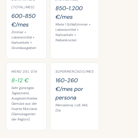
850-1.200
(TOTAL/MES)
600-850
€/mes
€/mes
Miete 1 Schlafzimmer +
Lebensmittel +
Zimmer +
Nahverkehr +
Lebensmittel +
Nebenkosten
Nahverkehr +
Grundausgaben
MENÚ DEL DÍA
SUPERMERCADO/MES
8-12 €
160-260
€/mes por
Sehr günstiges
Tagesmenü.
persona
Ausgezeichnetes
Gemüse aus der
Mercadona, Lidl, Aldi,
Huerta Murciana
Dia
(Gemüsegarten
der Region).