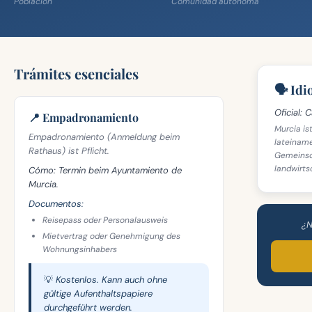
Población
Comunidad autónoma
Trámites esenciales
🗣️ Id
Oficial:
Ca
📍 Empadronamiento
Murcia is
Empadronamiento (Anmeldung beim
lateiname
Rathaus) ist Pflicht.
Gemeinsch
landwirts
Cómo:
Termin beim Ayuntamiento de
Murcia.
Documentos:
Reisepass oder Personalausweis
¿N
Mietvertrag oder Genehmigung des
Wohnungsinhabers
💡 Kostenlos. Kann auch ohne
gültige Aufenthaltspapiere
durchgeführt werden.