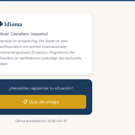
️ Idioma
ficial:
Castellano (español)
ranada ist einsprachig. Die Stadt ist sehr
astfreundlich mit starker internationaler
niversitätspräsenz (Erasmus-Programm). Die
lhambra ist weltbekannt und prägt das kulturelle
eben.
¿Necesitas regularizar tu situación?
📋 Guía de arraigo
Última actualización: 2026-04-15