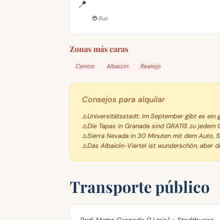
📍
🚇 Bus
Zonas más caras
Centro
Albaicín
Realejo
Consejos para alquilar
Universitätsstadt: Im September gibt es ei
Die Tapas in Granada sind GRATIS zu jedem 
Sierra Nevada in 30 Minuten mit dem Auto, S
Das Albaicín-Viertel ist wunderschön, aber di
Transporte público