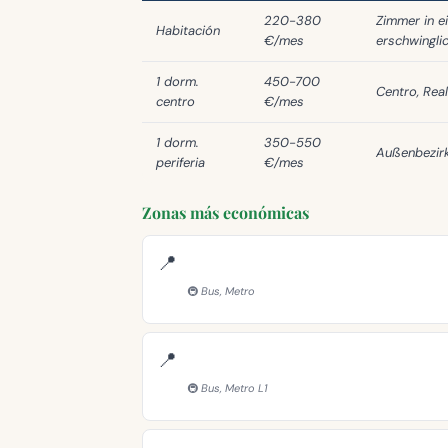
220-380
Zimmer in e
Habitación
€/mes
erschwinglic
1 dorm.
450-700
Centro, Real
centro
€/mes
1 dorm.
350-550
Außenbezir
periferia
€/mes
Zonas más económicas
📍
🚇 Bus, Metro
📍
🚇 Bus, Metro L1