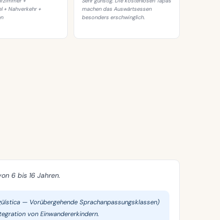
lafzimmer +
Sehr günstig. Die kostenlosen Tapas
l + Nahverkehr +
machen das Auswärtsessen
en
besonders erschwinglich.
von 6 bis 16 Jahren.
güística — Vorübergehende Sprachanpassungsklassen)
tegration von Einwandererkindern.