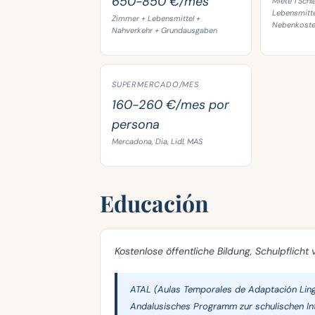
650-850 €/mes
Miete 1 Sch
Lebensmitte
Zimmer + Lebensmittel +
Nebenkost
Nahverkehr + Grundausgaben
SUPERMERCADO/MES
160-260 €/mes por
persona
Mercadona, Dia, Lidl, MAS
Educación
Kostenlose öffentliche Bildung, Schulpflicht 
ATAL (Aulas Temporales de Adaptación Lin
Andalusisches Programm zur schulischen In