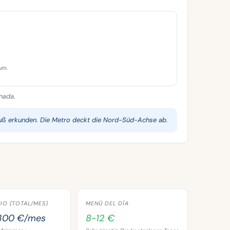
um.
nada.
Fuß erkunden. Die Metro deckt die Nord-Süd-Achse ab.
IO (TOTAL/MES)
MENÚ DEL DÍA
300 €/mes
8-12 €