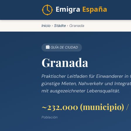
Inicio
›
Städte
›
Granada
🏙️ GUÍA DE CIUDAD
Granada
Praktischer Leitfaden für Einwanderer i
günstige Mieten, Nahverkehr und Integrat
mit ausgezeichneter Lebensqualität.
~232.000 (municipio) /
Población