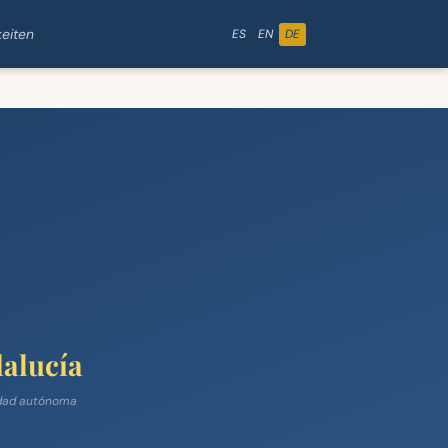
eiten
ES
EN
DE
alucía
ad autónoma