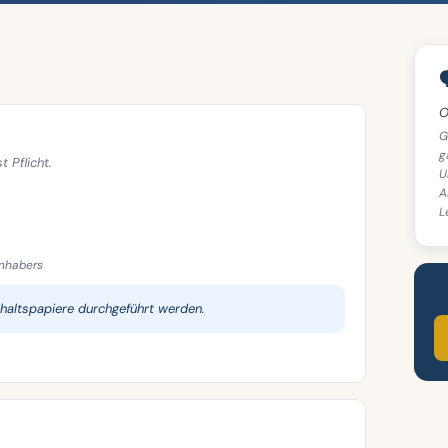

O
G
g
 Pflicht.
U
A
L
nhabers
thaltspapiere durchgeführt werden.