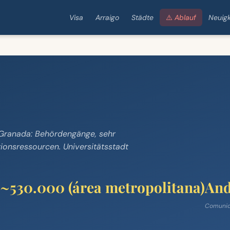
Visa
Arraigo
Städte
⚠️ Ablauf
Neuigk
n Granada: Behördengänge, sehr
ionsressourcen. Universitätsstadt
 ~530.000 (área metropolitana)
And
Comunid